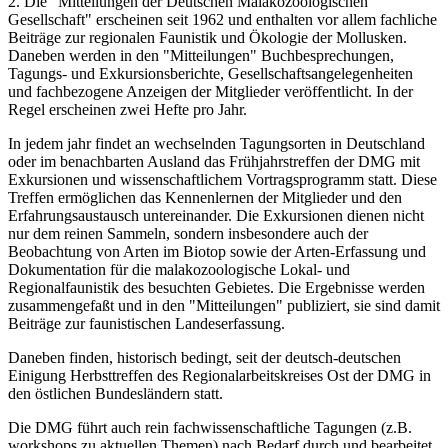
2. Die "Mitteilungen der Deutschen Malakozoologischen
Gesellschaft" erscheinen seit 1962 und enthalten vor allem fachliche
Beiträge zur regionalen Faunistik und Ökologie der Mollusken.
Daneben werden in den "Mitteilungen" Buchbesprechungen,
Tagungs- und Exkursionsberichte, Gesellschaftsangelegenheiten
und fachbezogene Anzeigen der Mitglieder veröffentlicht. In der
Regel erscheinen zwei Hefte pro Jahr.
In jedem jahr findet an wechselnden Tagungsorten in Deutschland
oder im benachbarten Ausland das Frühjahrstreffen der DMG mit
Exkursionen und wissenschaftlichem Vortragsprogramm statt. Diese
Treffen ermöglichen das Kennenlernen der Mitglieder und den
Erfahrungsaustausch untereinander. Die Exkursionen dienen nicht
nur dem reinen Sammeln, sondern insbesondere auch der
Beobachtung von Arten im Biotop sowie der Arten-Erfassung und
Dokumentation für die malakozoologische Lokal- und
Regionalfaunistik des besuchten Gebietes. Die Ergebnisse werden
zusammengefaßt und in den "Mitteilungen" publiziert, sie sind damit
Beiträge zur faunistischen Landeserfassung.
Daneben finden, historisch bedingt, seit der deutsch-deutschen
Einigung Herbsttreffen des Regionalarbeitskreises Ost der DMG in
den östlichen Bundesländern statt.
Die DMG führt auch rein fachwissenschaftliche Tagungen (z.B.
workshops zu aktuellen Themen) nach Bedarf durch und bearbeitet