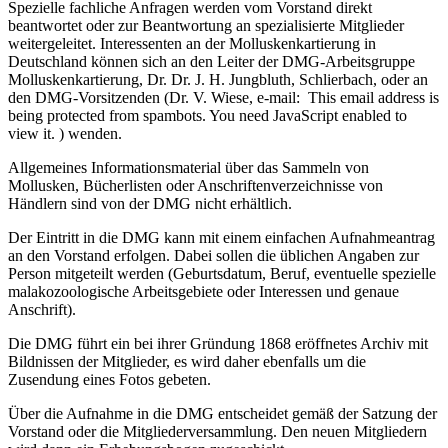
Spezielle fachliche Anfragen werden vom Vorstand direkt
beantwortet oder zur Beantwortung an spezialisierte Mitglieder
weitergeleitet. Interessenten an der Molluskenkartierung in
Deutschland können sich an den Leiter der DMG-Arbeitsgruppe
Molluskenkartierung, Dr. Dr. J. H. Jungbluth, Schlierbach, oder an
den DMG-Vorsitzenden (Dr. V. Wiese, e-mail:
This email address is
being protected from spambots. You need JavaScript enabled to
view it.
) wenden.
Allgemeines Informationsmaterial über das Sammeln von
Mollusken, Bücherlisten oder Anschriftenverzeichnisse von
Händlern sind von der DMG nicht erhältlich.
Der Eintritt in die DMG kann mit einem einfachen Aufnahmeantrag
an den Vorstand erfolgen. Dabei sollen die üblichen Angaben zur
Person mitgeteilt werden (Geburtsdatum, Beruf, eventuelle spezielle
malakozoologische Arbeitsgebiete oder Interessen und genaue
Anschrift).
Die DMG führt ein bei ihrer Gründung 1868 eröffnetes Archiv mit
Bildnissen der Mitglieder, es wird daher ebenfalls um die
Zusendung eines Fotos gebeten.
Über die Aufnahme in die DMG entscheidet gemäß der Satzung der
Vorstand oder die Mitgliederversammlung. Den neuen Mitgliedern