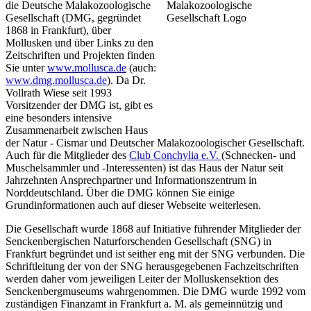
die Deutsche Malakozoologische
Gesellschaft (DMG, gegründet
1868 in Frankfurt), über
Mollusken und über Links zu den
Zeitschriften und Projekten finden
Sie unter
www.mollusca.de
(auch:
www.dmg.mollusca.de
). Da Dr.
Vollrath Wiese seit 1993
Vorsitzender der DMG ist, gibt es
eine besonders intensive
Zusammenarbeit zwischen Haus
der Natur - Cismar und Deutscher Malakozoologischer Gesellschaft.
Auch für die Mitglieder des
Club Conchylia e.V.
(Schnecken- und
Muschelsammler und -Interessenten) ist das Haus der Natur seit
Jahrzehnten Ansprechpartner und Informationszentrum in
Norddeutschland. Über die DMG können Sie einige
Grundinformationen auch auf dieser Webseite weiterlesen.
Die Gesellschaft wurde 1868 auf Initiative führender Mitglieder der
Senckenbergischen Naturforschenden Gesellschaft (SNG) in
Frankfurt begründet und ist seither eng mit der SNG verbunden. Die
Schriftleitung der von der SNG herausgegebenen Fachzeitschriften
werden daher vom jeweiligen Leiter der Molluskensektion des
Senckenbergmuseums wahrgenommen. Die DMG wurde 1992 vom
zuständigen Finanzamt in Frankfurt a. M. als gemeinnützig und