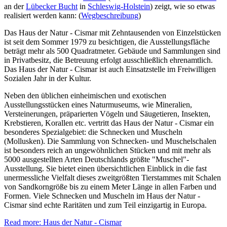
an der
Lübecker Bucht
in
Schleswig-Holstein
) zeigt, wie so etwas
realisiert werden kann: (
Wegbeschreibung
)
Das Haus der Natur - Cismar mit Zehntausenden von Einzelstücken
ist seit dem Sommer 1979 zu besichtigen, die Ausstellungsfläche
beträgt mehr als 500 Quadratmeter. Gebäude und Sammlungen sind
in Privatbesitz, die Betreuung erfolgt ausschließlich ehrenamtlich.
Das Haus der Natur - Cismar ist auch Einsatzstelle im Freiwilligen
Sozialen Jahr in der Kultur.
Neben den üblichen einheimischen und exotischen
Ausstellungsstücken eines Naturmuseums, wie Mineralien,
Versteinerungen, präparierten Vögeln und Säugetieren, Insekten,
Krebstieren, Korallen etc. vertritt das Haus der Natur - Cismar ein
besonderes Spezialgebiet: die Schnecken und Muscheln
(Mollusken). Die Sammlung von Schnecken- und Muschelschalen
ist besonders reich an ungewöhnlichen Stücken und mit mehr als
5000 ausgestellten Arten Deutschlands größte "Muschel"-
Ausstellung. Sie bietet einen übersichtlichen Einblick in die fast
unermessliche Vielfalt dieses zweitgrößten Tierstammes mit Schalen
von Sandkorngröße bis zu einem Meter Länge in allen Farben und
Formen. Viele Schnecken und Muscheln im Haus der Natur -
Cismar sind echte Raritäten und zum Teil einzigartig in Europa.
Read more: Haus der Natur - Cismar